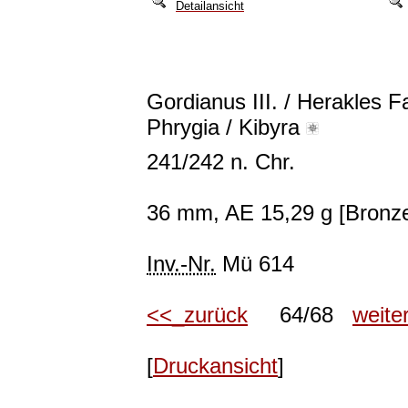
Detailansicht
Gordianus III. / Herakles 
Phrygia / Kibyra
241/242 n. Chr.
36 mm, AE 15,29 g [Bronz
Inv.-Nr.
Mü 614
<<_zurück
64/68
weite
[
Druckansicht
]