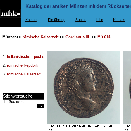
Katalog der antiken Münzen mit dem Rückseiten
Katalog
Einführung
Suche
Hilfe
Kontakt
Münzen>>
römische Kaiserzeit
>>
Gordianus III.
>>
Mü 614
1.
hellenistische Epoche
2.
römische Republik
3.
römische Kaiserzeit
Stichwortsuche