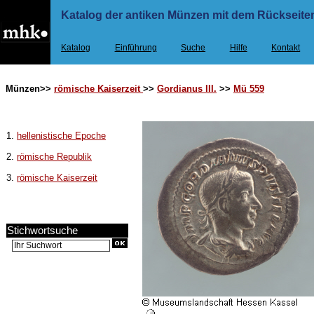
Katalog der antiken Münzen mit dem Rückseiten
Katalog
Einführung
Suche
Hilfe
Kontakt
Münzen>>
römische Kaiserzeit
>>
Gordianus III.
>>
Mü 559
1.
hellenistische Epoche
2.
römische Republik
3.
römische Kaiserzeit
Stichwortsuche