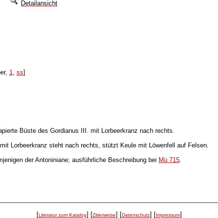
Detailansicht
ber,
1
,
ss
]
rte Büste des Gordianus III. mit Lorbeerkranz nach rechts.
t Lorbeerkranz steht nach rechts, stützt Keule mit Löwenfell auf Felsen.
mjenigen der Antoniniane; ausführliche Beschreibung bei
Mü 715
.
[
]
[
]
[
]
[
]
Literatur zum Katalog
Zitierweise
Datenschutz
Impressum