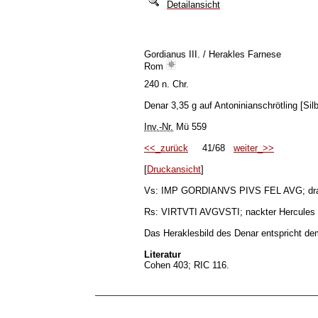
Detailansicht
Gordianus III. / Herakles Farnese
Rom
240 n. Chr.
Denar 3,35 g auf Antoninianschrötling [Sil
Inv.-Nr.
Mü 559
<<_zurück
41/68
weiter_>>
[
Druckansicht
]
Vs: IMP GORDIANVS PIVS FEL AVG; drapie
Rs: VIRTVTI AVGVSTI; nackter Hercules mi
Das Heraklesbild des Denar entspricht de
Literatur
Cohen 403; RIC 116.