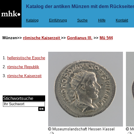
Katalog der antiken Münzen mit dem Rückseiten
Katalog
Einführung
Suche
Hilfe
Kontakt
Münzen>>
römische Kaiserzeit
>>
Gordianus III.
>>
Mü 544
1.
hellenistische Epoche
2.
römische Republik
3.
römische Kaiserzeit
Stichwortsuche