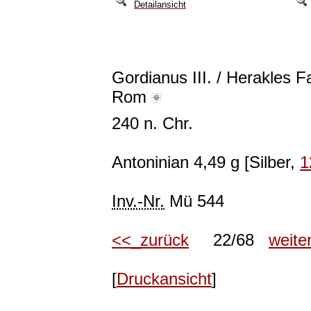
Detailansicht
Gordianus III. / Herakles 
Rom
240 n. Chr.
Antoninian 4,49 g [Silber,
1
Inv.-Nr.
Mü 544
<<_zurück
22/68
weite
[
Druckansicht
]