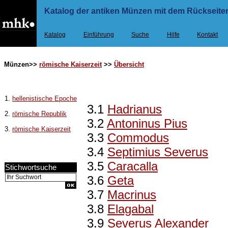
Katalog der antiken Münzen mit dem Rückseiten
Katalog
Einführung
Suche
Hilfe
Kontakt
Münzen>>
römische Kaiserzeit
>>
Übersicht
1.
hellenistische Epoche
3.1
Hadrianus
2.
römische Republik
3.2
Antoninus Pius
3.
römische Kaiserzeit
3.3
Commodus
3.4
Septimius Severus
3.5
Caracalla
Stichwortsuche
3.6
Geta
3.7
Macrinus
3.8
Elagabal
3.9
Severus Alexander