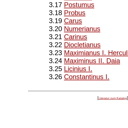
3.17
Postumus
3.18
Probus
3.19
Carus
3.20
Numerianus
3.21
Carinus
3.22
Diocletianus
3.23
Maximianus I. Hercul
3.24
Maximinus II. Daia
3.25
Licinius I.
3.26
Constantinus I.
[
Literatur zum Katalog