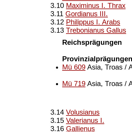
3.10
Maximinus I. Thrax
3.11
Gordianus III.
3.12
Philippus I. Arabs
3.13
Trebonianus Gallus
Reichsprägungen
Provinzialprägunge
Mü 609
Asia, Troas / 
Mü 719
Asia, Troas / 
3.14
Volusianus
3.15
Valerianus I.
3.16
Gallienus