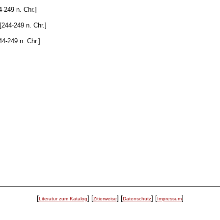
-249 n. Chr.]
[244-249 n. Chr.]
4-249 n. Chr.]
[
]
[
]
[
]
[
]
Literatur zum Katalog
Zitierweise
Datenschutz
Impressum