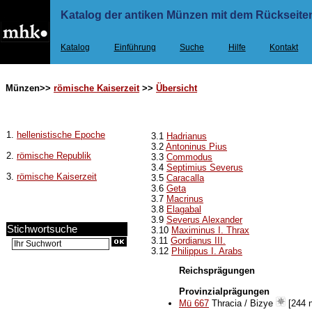
Katalog der antiken Münzen mit dem Rückseiten
Katalog
Einführung
Suche
Hilfe
Kontakt
Münzen>>
römische Kaiserzeit
>>
Übersicht
1.
hellenistische Epoche
3.1
Hadrianus
3.2
Antoninus Pius
2.
römische Republik
3.3
Commodus
3.4
Septimius Severus
3.
römische Kaiserzeit
3.5
Caracalla
3.6
Geta
3.7
Macrinus
3.8
Elagabal
3.9
Severus Alexander
Stichwortsuche
3.10
Maximinus I. Thrax
3.11
Gordianus III.
3.12
Philippus I. Arabs
Reichsprägungen
Provinzialprägungen
Mü 667
Thracia / Bizye
[244 n