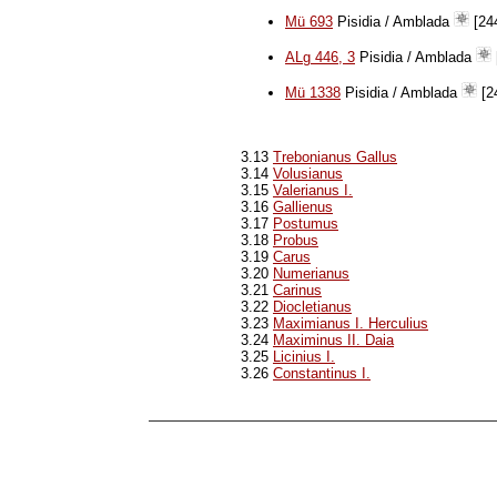
Mü 693
Pisidia / Amblada
[244
ALg 446, 3
Pisidia / Amblada
Mü 1338
Pisidia / Amblada
[24
3.13
Trebonianus Gallus
3.14
Volusianus
3.15
Valerianus I.
3.16
Gallienus
3.17
Postumus
3.18
Probus
3.19
Carus
3.20
Numerianus
3.21
Carinus
3.22
Diocletianus
3.23
Maximianus I. Herculius
3.24
Maximinus II. Daia
3.25
Licinius I.
3.26
Constantinus I.