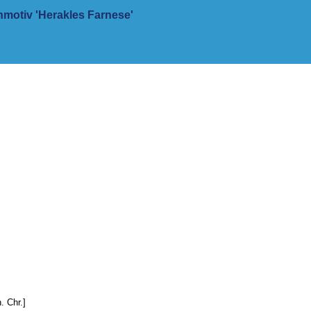
motiv 'Herakles Farnese'
. Chr.]