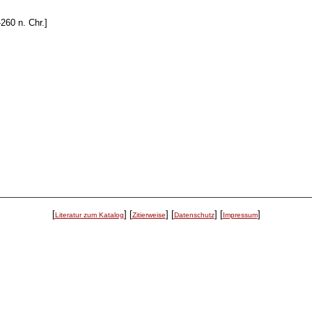
260 n. Chr.]
[
]
[
]
[
]
[
]
Literatur zum Katalog
Zitierweise
Datenschutz
Impressum