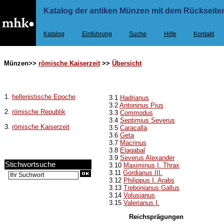
Katalog der antiken Münzen mit dem Rückseiten
Katalog
Einführung
Suche
Hilfe
Kontakt
Münzen>>
römische Kaiserzeit
>>
Übersicht
1.
hellenistische Epoche
3.1
Hadrianus
3.2
Antoninus Pius
2.
römische Republik
3.3
Commodus
3.4
Septimius Severus
3.
römische Kaiserzeit
3.5
Caracalla
3.6
Geta
3.7
Macrinus
3.8
Elagabal
3.9
Severus Alexander
Stichwortsuche
3.10
Maximinus I. Thrax
3.11
Gordianus III.
3.12
Philippus I. Arabs
3.13
Trebonianus Gallus
3.14
Volusianus
3.15
Valerianus I.
Reichsprägungen