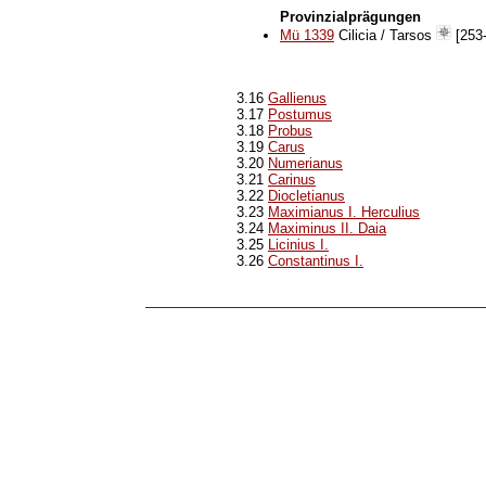
Provinzialprägungen
Mü 1339
Cilicia / Tarsos
[253-
3.16
Gallienus
3.17
Postumus
3.18
Probus
3.19
Carus
3.20
Numerianus
3.21
Carinus
3.22
Diocletianus
3.23
Maximianus I. Herculius
3.24
Maximinus II. Daia
3.25
Licinius I.
3.26
Constantinus I.