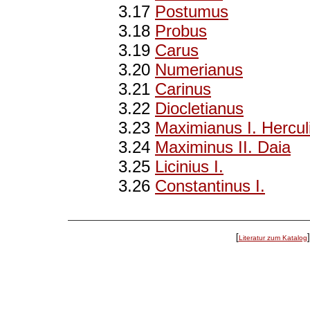
3.17
Postumus
3.18
Probus
3.19
Carus
3.20
Numerianus
3.21
Carinus
3.22
Diocletianus
3.23
Maximianus I. Hercul
3.24
Maximinus II. Daia
3.25
Licinius I.
3.26
Constantinus I.
[
Literatur zum Katalog