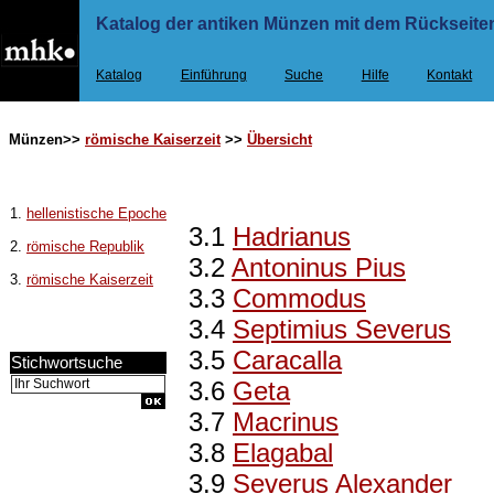
Katalog der antiken Münzen mit dem Rückseiten
Katalog
Einführung
Suche
Hilfe
Kontakt
Münzen>>
römische Kaiserzeit
>>
Übersicht
1.
hellenistische Epoche
3.1
Hadrianus
2.
römische Republik
3.2
Antoninus Pius
3.
römische Kaiserzeit
3.3
Commodus
3.4
Septimius Severus
3.5
Caracalla
Stichwortsuche
3.6
Geta
3.7
Macrinus
3.8
Elagabal
3.9
Severus Alexander