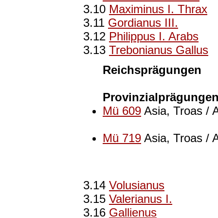
3.10
Maximinus I. Thrax
3.11
Gordianus III.
3.12
Philippus I. Arabs
3.13
Trebonianus Gallus
Reichsprägungen
Provinzialprägunge
Mü 609
Asia, Troas / 
Mü 719
Asia, Troas / 
3.14
Volusianus
3.15
Valerianus I.
3.16
Gallienus