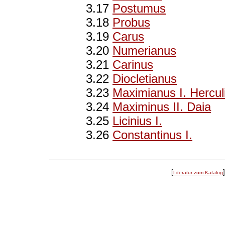
3.17
Postumus
3.18
Probus
3.19
Carus
3.20
Numerianus
3.21
Carinus
3.22
Diocletianus
3.23
Maximianus I. Hercul
3.24
Maximinus II. Daia
3.25
Licinius I.
3.26
Constantinus I.
[
Literatur zum Katalog