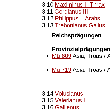
3.10
Maximinus I. Thrax
3.11
Gordianus III.
3.12
Philippus I. Arabs
3.13
Trebonianus Gallus
Reichsprägungen
Provinzialprägunge
Mü 609
Asia, Troas / 
Mü 719
Asia, Troas / 
3.14
Volusianus
3.15
Valerianus I.
3.16
Gallienus