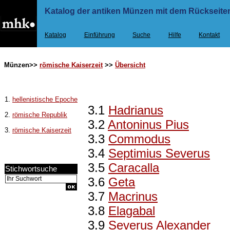
Katalog der antiken Münzen mit dem Rückseiten
Katalog
Einführung
Suche
Hilfe
Kontakt
Münzen>>
römische Kaiserzeit
>>
Übersicht
1.
hellenistische Epoche
3.1
Hadrianus
2.
römische Republik
3.2
Antoninus Pius
3.
römische Kaiserzeit
3.3
Commodus
3.4
Septimius Severus
3.5
Caracalla
Stichwortsuche
3.6
Geta
3.7
Macrinus
3.8
Elagabal
3.9
Severus Alexander