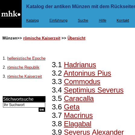
Katalog der antiken Münzen mit dem Rückseiten
Katalog
Einführung
Suche
Hilfe
Kontakt
Münzen>>
römische Kaiserzeit
>>
Übersicht
1.
hellenistische Epoche
3.1
Hadrianus
2.
römische Republik
3.2
Antoninus Pius
3.
römische Kaiserzeit
3.3
Commodus
3.4
Septimius Severus
3.5
Caracalla
Stichwortsuche
3.6
Geta
3.7
Macrinus
3.8
Elagabal
3.9
Severus Alexander