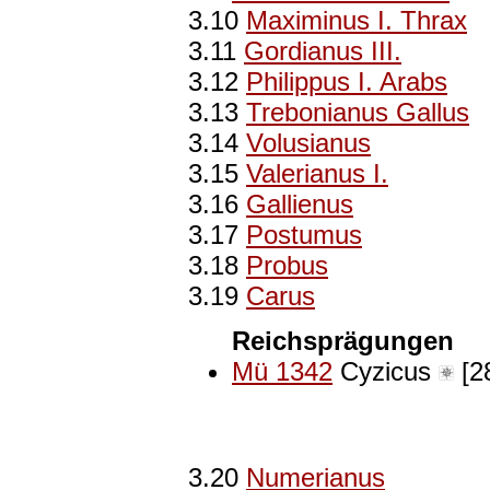
3.10
Maximinus I. Thrax
3.11
Gordianus III.
3.12
Philippus I. Arabs
3.13
Trebonianus Gallus
3.14
Volusianus
3.15
Valerianus I.
3.16
Gallienus
3.17
Postumus
3.18
Probus
3.19
Carus
Reichsprägungen
Mü 1342
Cyzicus
[28
3.20
Numerianus