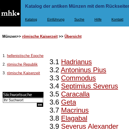
Katalog der antiken Münzen mit dem Rückseiten
Katalog
Einführung
Suche
Hilfe
Kontakt
Münzen>>
römische Kaiserzeit
>>
Übersicht
1.
hellenistische Epoche
3.1
Hadrianus
2.
römische Republik
3.2
Antoninus Pius
3.
römische Kaiserzeit
3.3
Commodus
3.4
Septimius Severus
3.5
Caracalla
Stichwortsuche
3.6
Geta
3.7
Macrinus
3.8
Elagabal
3.9
Severus Alexander