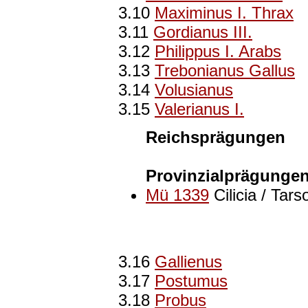
3.10
Maximinus I. Thrax
3.11
Gordianus III.
3.12
Philippus I. Arabs
3.13
Trebonianus Gallus
3.14
Volusianus
3.15
Valerianus I.
Reichsprägungen
Provinzialprägunge
Mü 1339
Cilicia / Tar
3.16
Gallienus
3.17
Postumus
3.18
Probus